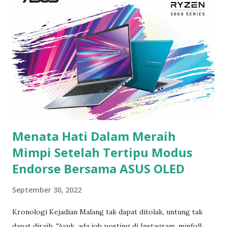
lama menatap layar karena mesti cek spreadsheet hasil
kerjaan satu per satu, belum lagi ada deadline tulisan yang
sudah mepet harus disetor, ditambah terpapar kipas angin
saat proses pengerjaan deadline dan pengecekan karena
akhir-akhir ini cuaca begitu panas, alhasil membuat mata
makin perih bahkan pegel. Mata juga jadi mengalami sepet
luar biasa akibat kurang tidur. Andai mata bisa berteriak,
pastilah dia minta tolong. Tapi ya, mau gimana ...
Menata Hati Dalam Meraih
Mimpi Setelah Tertipu Modus
Endorse Bersama ASUS OLED
September 30, 2022
Kronologi Kejadian Malang tak dapat ditolak, untung tak
dapat diraih. "Ayuk, ada job posting di Instagram, minfoll,