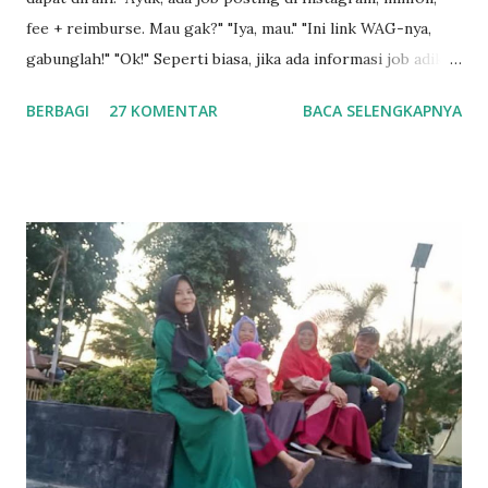
fee + reimburse. Mau gak?" "Iya, mau." "Ini link WAG-nya,
gabunglah!" "Ok!" Seperti biasa, jika ada informasi job adikku
akan share via japri di WhatsApp , begitu pula sebaliknya
BERBAGI
27 KOMENTAR
BACA SELENGKAPNYA
jika ada info job yang Saya dapatkan maka akan Saya share
juga ke dia. Setelah akhirnya berhasil masuk grup, Saya pun
tidak langsung mendaftarkan diri namun masih melihat
situasi, "Apakah benar akan di reimburse ?" Beberapa menit
kemudian grup sudah dipenuhi dengan chat - teman
termasuk adikku - yang sudah mulai melakukan pemesanan,
mulai dari jenis pesanan (scarf/pasmina, tunik, gamis, Koko
+ sarung, sarimbit couple hingga sarimbit keluarga), ukuran
yang dipesan, hingga segala macam prosedur yang
meyakinkan jika campaign ini memang benar adanya, bukan
tipu-tipu. Terlebih yang menjadi penanggung jawab di grup
juga seorang teman satu profesi (di g...