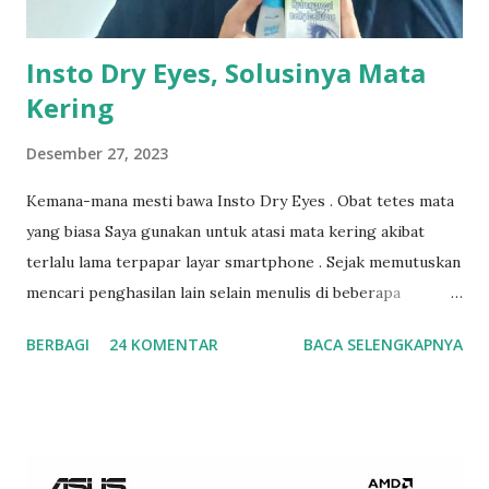
Insto Dry Eyes, Solusinya Mata
Kering
Desember 27, 2023
Kemana-mana mesti bawa Insto Dry Eyes . Obat tetes mata
yang biasa Saya gunakan untuk atasi mata kering akibat
terlalu lama terpapar layar smartphone . Sejak memutuskan
mencari penghasilan lain selain menulis di beberapa
platform, yakni menjadi admin sebuah management , tentu
BERBAGI
24 KOMENTAR
BACA SELENGKAPNYA
saja saya semakin lama bersentuhan dengan smartphone,
bisa dibilang selama 24 jam hanya 9 jam mata beristirahat.
Apalagi ada job dadakan, sayang donk dilepas begitu saja,
kan lumayan duitnya buat jajan anak dan menambah
kebutuhan dapur. Tapi ya itu resikonya, mata jadi makin