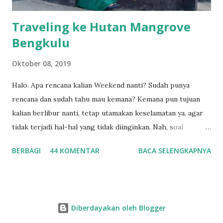
Traveling ke Hutan Mangrove
Bengkulu
Oktober 08, 2019
Halo. Apa rencana kalian Weekend nanti? Sudah punya
rencana dan sudah tahu mau kemana? Kemana pun tujuan
kalian berlibur nanti, tetap utamakan keselamatan ya, agar
tidak terjadi hal-hal yang tidak diinginkan. Nah, soal
weekend mau kemana, saya punya usul nih, kalau weekend-
BERBAGI
44 KOMENTAR
BACA SELENGKAPNYA
nya bisa jalan-jalan ke Hutan Mangrove Bengkulu. Buat
warga Bengkulu pasti sudah tidak asing lagi ya dengan
tempat wisata yang satu ini, lokasinya berada di Kelurahan
Sumber Jaya Kecamatan Kampung Melayu, tepatnya berada
Diberdayakan oleh Blogger
di Kampung Sejahtera setelah Dermaga 1 menuju Pelabuhan