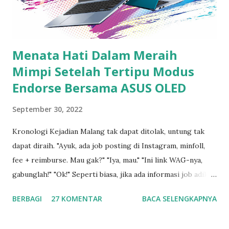
luar biasa akibat kurang tidur. Andai mata bisa berteriak,
pastilah dia minta tolong. Tapi ya, mau gimana ...
Menata Hati Dalam Meraih
Mimpi Setelah Tertipu Modus
Endorse Bersama ASUS OLED
September 30, 2022
Kronologi Kejadian Malang tak dapat ditolak, untung tak
dapat diraih. "Ayuk, ada job posting di Instagram, minfoll,
fee + reimburse. Mau gak?" "Iya, mau." "Ini link WAG-nya,
gabunglah!" "Ok!" Seperti biasa, jika ada informasi job adikku
akan share via japri di WhatsApp , begitu pula sebaliknya
BERBAGI
27 KOMENTAR
BACA SELENGKAPNYA
jika ada info job yang Saya dapatkan maka akan Saya share
juga ke dia. Setelah akhirnya berhasil masuk grup, Saya pun