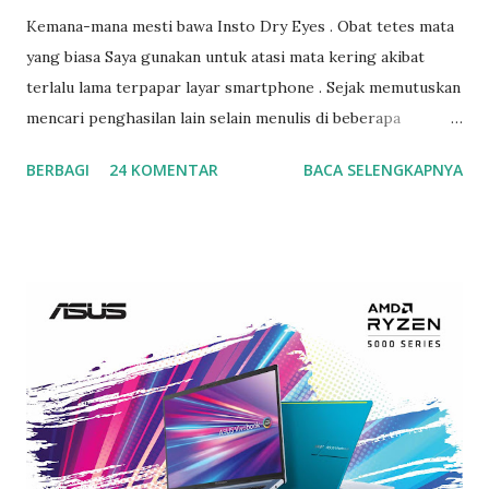
Kemana-mana mesti bawa Insto Dry Eyes . Obat tetes mata
yang biasa Saya gunakan untuk atasi mata kering akibat
terlalu lama terpapar layar smartphone . Sejak memutuskan
mencari penghasilan lain selain menulis di beberapa
platform, yakni menjadi admin sebuah management , tentu
BERBAGI
24 KOMENTAR
BACA SELENGKAPNYA
saja saya semakin lama bersentuhan dengan smartphone,
bisa dibilang selama 24 jam hanya 9 jam mata beristirahat.
Apalagi ada job dadakan, sayang donk dilepas begitu saja,
kan lumayan duitnya buat jajan anak dan menambah
kebutuhan dapur. Tapi ya itu resikonya, mata jadi makin
lama menatap layar karena mesti cek spreadsheet hasil
kerjaan satu per satu, belum lagi ada deadline tulisan yang
sudah mepet harus disetor, ditambah terpapar kipas angin
saat proses pengerjaan deadline dan pengecekan karena
akhir-akhir ini cuaca begitu panas, alhasil membuat mata
makin perih bahkan pegel. Mata juga jadi mengalami sepet