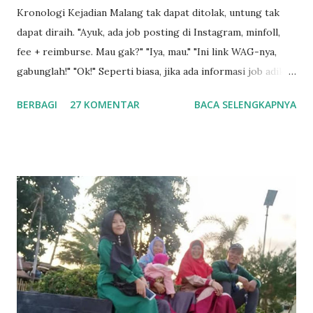
Kronologi Kejadian Malang tak dapat ditolak, untung tak
dapat diraih. "Ayuk, ada job posting di Instagram, minfoll,
fee + reimburse. Mau gak?" "Iya, mau." "Ini link WAG-nya,
gabunglah!" "Ok!" Seperti biasa, jika ada informasi job adikku
akan share via japri di WhatsApp , begitu pula sebaliknya
BERBAGI
27 KOMENTAR
BACA SELENGKAPNYA
jika ada info job yang Saya dapatkan maka akan Saya share
juga ke dia. Setelah akhirnya berhasil masuk grup, Saya pun
tidak langsung mendaftarkan diri namun masih melihat
situasi, "Apakah benar akan di reimburse ?" Beberapa menit
kemudian grup sudah dipenuhi dengan chat - teman
termasuk adikku - yang sudah mulai melakukan pemesanan,
mulai dari jenis pesanan (scarf/pasmina, tunik, gamis, Koko
+ sarung, sarimbit couple hingga sarimbit keluarga), ukuran
yang dipesan, hingga segala macam prosedur yang
meyakinkan jika campaign ini memang benar adanya, bukan
tipu-tipu. Terlebih yang menjadi penanggung jawab di grup