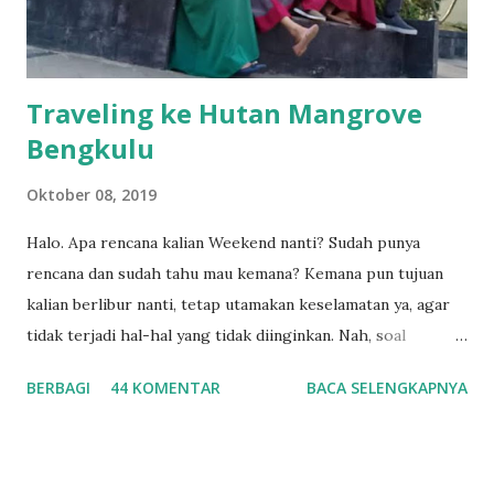
juga seorang teman satu profesi (di g...
Traveling ke Hutan Mangrove
Bengkulu
Oktober 08, 2019
Halo. Apa rencana kalian Weekend nanti? Sudah punya
rencana dan sudah tahu mau kemana? Kemana pun tujuan
kalian berlibur nanti, tetap utamakan keselamatan ya, agar
tidak terjadi hal-hal yang tidak diinginkan. Nah, soal
weekend mau kemana, saya punya usul nih, kalau weekend-
BERBAGI
44 KOMENTAR
BACA SELENGKAPNYA
nya bisa jalan-jalan ke Hutan Mangrove Bengkulu. Buat
warga Bengkulu pasti sudah tidak asing lagi ya dengan
tempat wisata yang satu ini, lokasinya berada di Kelurahan
Sumber Jaya Kecamatan Kampung Melayu, tepatnya berada