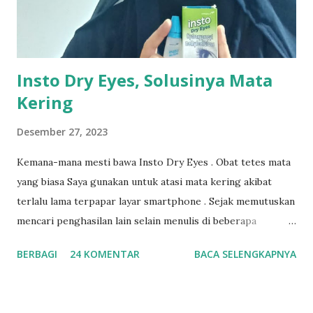
Insto Dry Eyes, Solusinya Mata
Kering
Desember 27, 2023
Kemana-mana mesti bawa Insto Dry Eyes . Obat tetes mata
yang biasa Saya gunakan untuk atasi mata kering akibat
terlalu lama terpapar layar smartphone . Sejak memutuskan
mencari penghasilan lain selain menulis di beberapa
platform, yakni menjadi admin sebuah management , tentu
BERBAGI
24 KOMENTAR
BACA SELENGKAPNYA
saja saya semakin lama bersentuhan dengan smartphone,
bisa dibilang selama 24 jam hanya 9 jam mata beristirahat.
Apalagi ada job dadakan, sayang donk dilepas begitu saja,