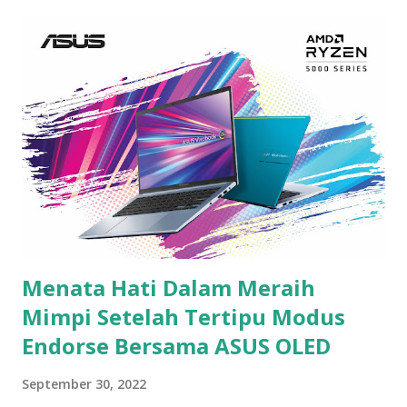
kan lumayan duitnya buat jajan anak dan menambah
kebutuhan dapur. Tapi ya itu resikonya, mata jadi makin
lama menatap layar karena mesti cek spreadsheet hasil
kerjaan satu per satu, belum lagi ada deadline tulisan yang
sudah mepet harus disetor, ditambah terpapar kipas angin
saat proses pengerjaan deadline dan pengecekan karena
akhir-akhir ini cuaca begitu panas, alhasil membuat mata
makin perih bahkan pegel. Mata juga jadi mengalami sepet
luar biasa akibat kurang tidur. Andai mata bisa berteriak,
pastilah dia minta tolong. Tapi ya, mau gimana ...
Menata Hati Dalam Meraih
Mimpi Setelah Tertipu Modus
Endorse Bersama ASUS OLED
September 30, 2022