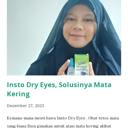
m
e
n
t
a
r
Insto Dry Eyes, Solusinya Mata
Kering
Desember 27, 2023
Kemana-mana mesti bawa Insto Dry Eyes . Obat tetes mata
yang biasa Saya gunakan untuk atasi mata kering akibat