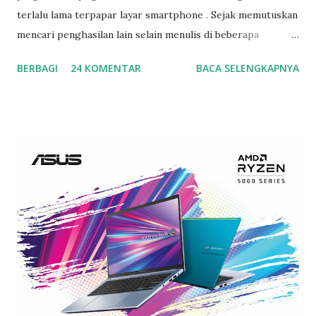
terlalu lama terpapar layar smartphone . Sejak memutuskan
mencari penghasilan lain selain menulis di beberapa
platform, yakni menjadi admin sebuah management , tentu
BERBAGI
24 KOMENTAR
BACA SELENGKAPNYA
saja saya semakin lama bersentuhan dengan smartphone,
bisa dibilang selama 24 jam hanya 9 jam mata beristirahat.
Apalagi ada job dadakan, sayang donk dilepas begitu saja,
kan lumayan duitnya buat jajan anak dan menambah
kebutuhan dapur. Tapi ya itu resikonya, mata jadi makin
lama menatap layar karena mesti cek spreadsheet hasil
kerjaan satu per satu, belum lagi ada deadline tulisan yang
sudah mepet harus disetor, ditambah terpapar kipas angin
saat proses pengerjaan deadline dan pengecekan karena
akhir-akhir ini cuaca begitu panas, alhasil membuat mata
makin perih bahkan pegel. Mata juga jadi mengalami sepet
luar biasa akibat kurang tidur. Andai mata bisa berteriak,
pastilah dia minta tolong. Tapi ya, mau gimana ...