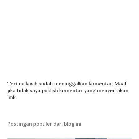
P
Terima kasih sudah meninggalkan komentar. Maaf
o
jika tidak saya publish komentar yang menyertakan
s
link.
t
i
n
Postingan populer dari blog ini
g
K
o