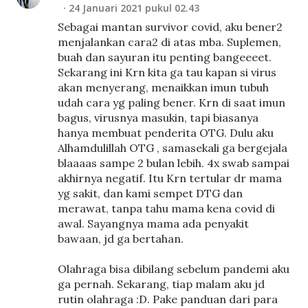
24 Januari 2021 pukul 02.43
Sebagai mantan survivor covid, aku bener2
menjalankan cara2 di atas mba. Suplemen,
buah dan sayuran itu penting bangeeeet.
Sekarang ini Krn kita ga tau kapan si virus
akan menyerang, menaikkan imun tubuh
udah cara yg paling bener. Krn di saat imun
bagus, virusnya masukin, tapi biasanya
hanya membuat penderita OTG. Dulu aku
Alhamdulillah OTG , samasekali ga bergejala
blaaaas sampe 2 bulan lebih. 4x swab sampai
akhirnya negatif. Itu Krn tertular dr mama
yg sakit, dan kami sempet DTG dan
merawat, tanpa tahu mama kena covid di
awal. Sayangnya mama ada penyakit
bawaan, jd ga bertahan.
Olahraga bisa dibilang sebelum pandemi aku
ga pernah. Sekarang, tiap malam aku jd
rutin olahraga :D. Pake panduan dari para