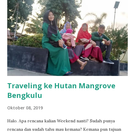
kemudian grup sudah dipenuhi dengan chat - teman
termasuk adikku - yang sudah mulai melakukan pemesanan,
mulai dari jenis pesanan (scarf/pasmina, tunik, gamis, Koko
+ sarung, sarimbit couple hingga sarimbit keluarga), ukuran
yang dipesan, hingga segala macam prosedur yang
meyakinkan jika campaign ini memang benar adanya, bukan
tipu-tipu. Terlebih yang menjadi penanggung jawab di grup
juga seorang teman satu profesi (di g...
Traveling ke Hutan Mangrove
Bengkulu
Oktober 08, 2019
Halo. Apa rencana kalian Weekend nanti? Sudah punya
rencana dan sudah tahu mau kemana? Kemana pun tujuan