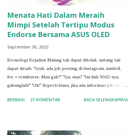
Menata Hati Dalam Meraih
Mimpi Setelah Tertipu Modus
Endorse Bersama ASUS OLED
September 30, 2022
Kronologi Kejadian Malang tak dapat ditolak, untung tak
dapat diraih. "Ayuk, ada job posting di Instagram, minfoll,
fee + reimburse. Mau gak?" "Iya, mau." "Ini link WAG-nya,
gabunglah!" "Ok!" Seperti biasa, jika ada informasi job adikku
akan share via japri di WhatsApp , begitu pula sebaliknya
BERBAGI
27 KOMENTAR
BACA SELENGKAPNYA
jika ada info job yang Saya dapatkan maka akan Saya share
juga ke dia. Setelah akhirnya berhasil masuk grup, Saya pun
tidak langsung mendaftarkan diri namun masih melihat
situasi, "Apakah benar akan di reimburse ?" Beberapa menit